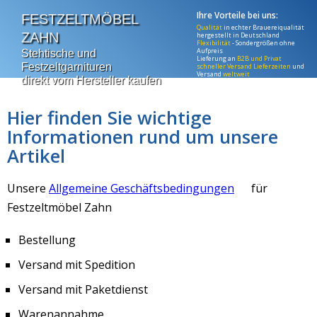
Ihre Vorteile bei uns:
FESTZELTMÖBEL
Qualität
in echter Brauereiqualität
ZAHN
hergestellt in Deutschland
Flexibilität
- Sondergrößen ohne
Aufpreis
Stehtische
und
Lieferung an
B2B und Privat
Festzeltgarnituren
schneller Versand Lieferzeiten
und
Versand
weltweit
direkt vom Hersteller kaufen
Hier finden Sie wichtige
Informationen rund um unsere
Artikel
Unsere
Allgemeine Geschäftsbedingungen
für
Festzeltmöbel Zahn
Bestellung
Versand mit Spedition
Versand mit Paketdienst
Warenannahme